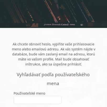
Preskočiť na hlavný obsah
Ak chcete obnoviť heslo, vyplňte vaše prihlasovacie
meno alebo emailovú adresu. Ak vás systém nájde v
databáze, bude vám zaslaný email na adresu, ktorú
máte vo vašom profile. Mail bude obsahovať
inštrukce, ako sa úspešne prihlásiť.
Vyhľadávať podľa používateľského mena
Vyhľadávať podľa používateľského
mena
Používateľské meno