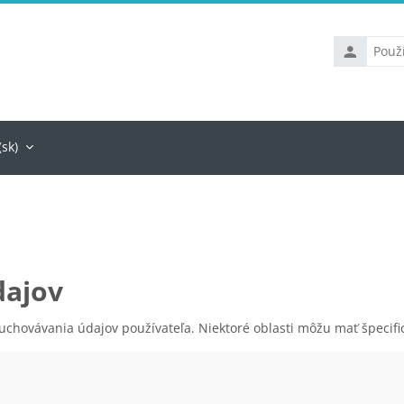
Používateľs
meno
sk)‎
dajov
chovávania údajov používateľa. Niektoré oblasti môžu mať špecifick