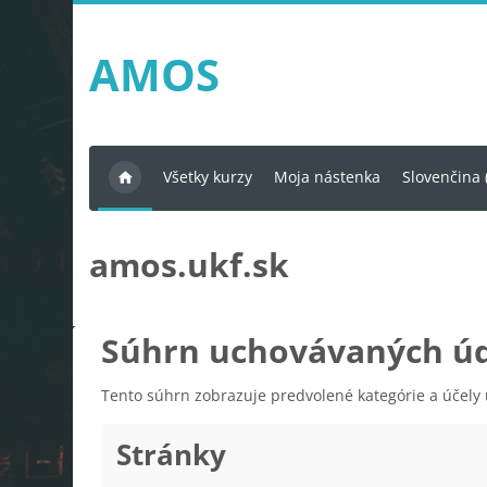
Preskočiť na hlavný obsah
AMOS
Všetky kurzy
Moja nástenka
Slovenčina ‎(
amos.ukf.sk
Súhrn uchovávaných ú
Tento súhrn zobrazuje predvolené kategórie a účely u
Stránky