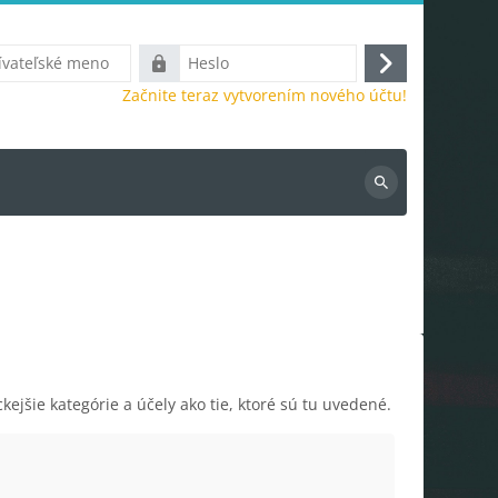
ké
Heslo
Prihlásiť
Začnite teraz vytvorením nového účtu!
sa
Vyhľadať
kurzy
ejšie kategórie a účely ako tie, ktoré sú tu uvedené.