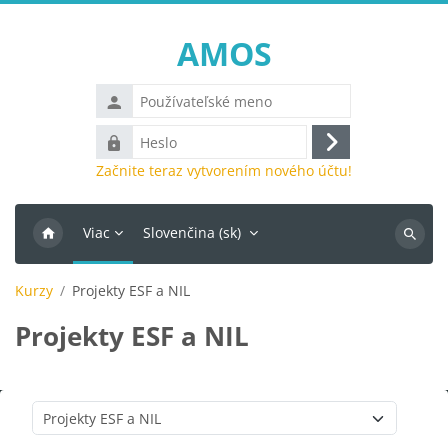
Preskočiť na hlavný obsah
AMOS
Používateľské
meno
Heslo
Prihlásiť
Začnite teraz vytvorením nového účtu!
sa
Viac
Slovenčina ‎(sk)‎
Vyhľada
kurzy
Kurzy
Projekty ESF a NIL
Projekty ESF a NIL
Kategórie kurzov