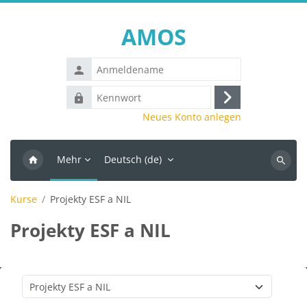
Zum Hauptinhalt
AMOS
Anmeldename
Kennwort
Anmelden
Neues Konto anlegen
Mehr
Deutsch ‎(de)‎
Kurse
suchen
Kurse
Projekty ESF a NIL
Projekty ESF a NIL
Kursbereiche