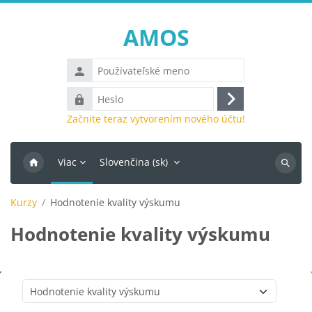
Preskočiť na hlavný obsah
AMOS
Používateľské
meno
Heslo
Prihlásiť
Začnite teraz vytvorením nového účtu!
sa
Viac
Slovenčina ‎(sk)‎
Vyhľada
kurzy
Kurzy
Hodnotenie kvality výskumu
Hodnotenie kvality výskumu
Kategórie kurzov