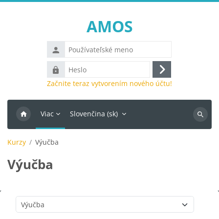
Preskočiť na hlavný obsah
AMOS
Používateľské
meno
Heslo
Prihlásiť
Začnite teraz vytvorením nového účtu!
sa
Viac
Slovenčina ‎(sk)‎
Vyhľada
kurzy
Kurzy
Výučba
Výučba
Kategórie kurzov