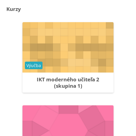
Kurzy
Kategória kurzu
Výučba
IKT moderného učiteľa 2
(skupina 1)