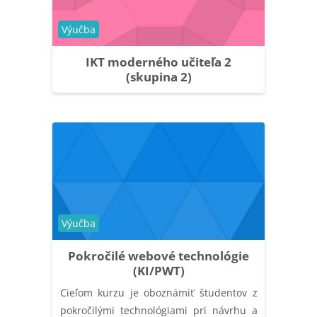
Kategória kurzu
Výučba
IKT moderného učiteľa 2
(skupina 2)
Kategória kurzu
Výučba
Pokročilé webové technológie
(KI/PWT)
Cieľom kurzu je oboznámiť študentov z
pokročilými technológiami pri návrhu a