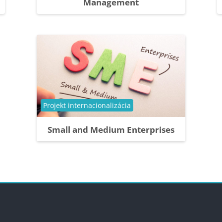
Management
Categoría de cursos
Projekt internacionalizácia
Small and Medium Enterprises
ues
Bloques