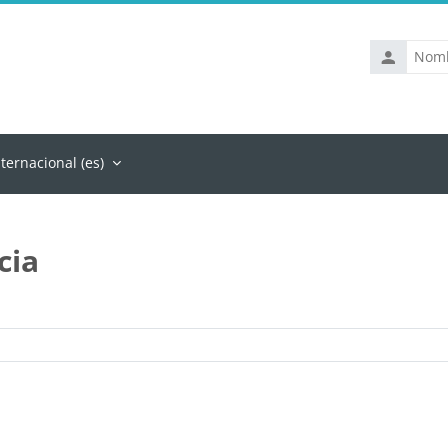
Nombre
de
usuario
ternacional ‎(es)‎
cia
Categorías