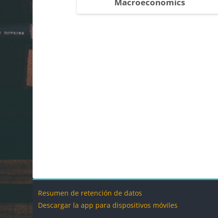
Macroeconomics
Bloques
Bloq
Resumen de retención de datos
Descargar la app para dispositivos móviles