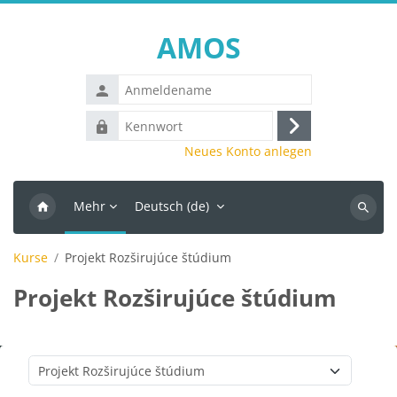
Zum Hauptinhalt
AMOS
Anmeldename
Kennwort
Anmelden
Neues Konto anlegen
Mehr
Deutsch ‎(de)‎
Kurse
suchen
Kurse
Projekt Rozširujúce štúdium
Projekt Rozširujúce štúdium
Kursbereiche