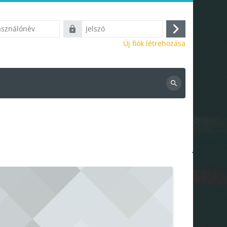
ónév
Jelszó
Belépés
Új fiók létrehozása
Kurzusok
keresése