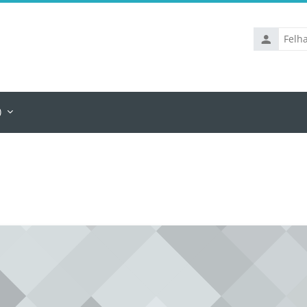
Felhasznál
‎