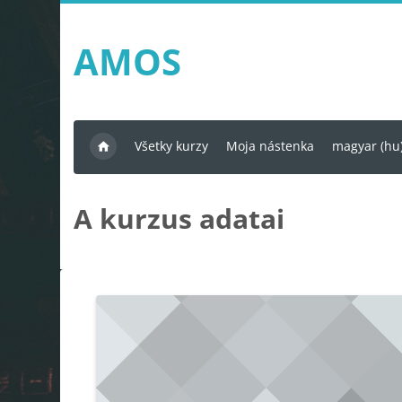
Tovább a fő tartalomhoz
AMOS
Všetky kurzy
Moja nástenka
magyar ‎(hu)
A kurzus adatai