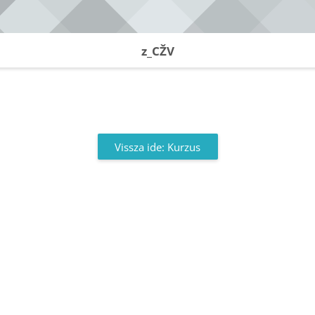
z_CŽV
Vissza ide: Kurzus