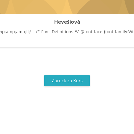
Hevešiová
amp;lt;!-- /* Font Definitions */ @font-face {font-family:Wing
Zurück zu Kurs