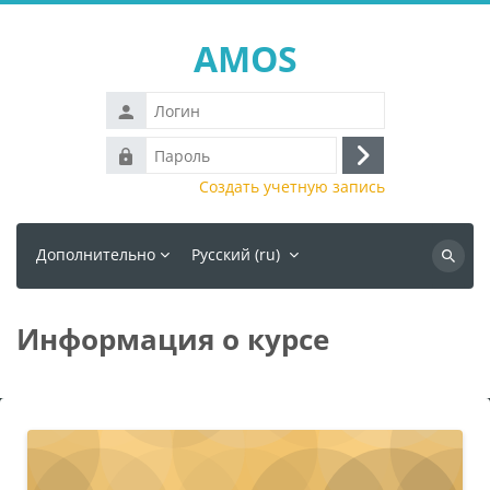
Перейти к основному содержанию
AMOS
Логин
Пароль
Вход
Создать учетную запись
Дополнительно
Русский ‎(ru)‎
Поиск
курса
Информация о курсе