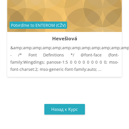
Категория курса
Potvrďme to ENTEROM (CŽV)
Hevešiová
&amp;amp;amp;amp;amp;amp;amp;amp;amp;amp;amp;amp;l
- /* Font Definitions */ @font-face {font-
family:Wingdings; panose-1:5 0 0 0 0 0 0 0 0 0; mso-
font-charset:2; mso-generic-font-family:auto; ...
Назад к Курс