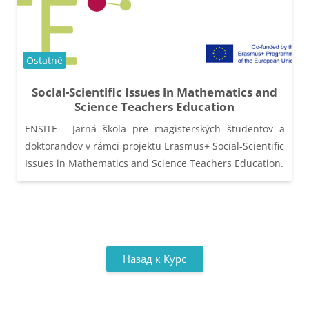
Категория курса
Ostatné
Social-Scientific Issues in Mathematics and
Science Teachers Education
ENSITE - Jarná škola pre magisterských študentov a
doktorandov v rámci projektu Erasmus+ Social-Scientific
Issues in Mathematics and Science Teachers Education.
Назад к Курс