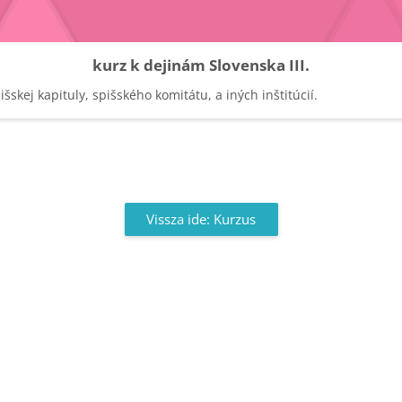
kurz k dejinám Slovenska III.
skej kapituly, spišského komitátu, a iných inštitúcií.
Vissza ide: Kurzus