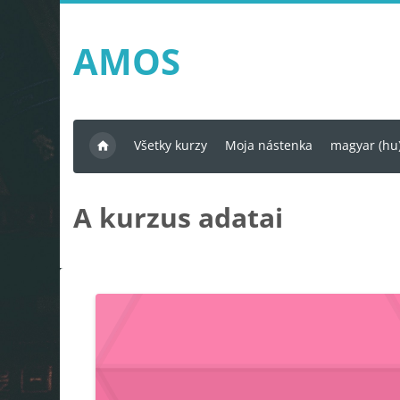
Tovább a fő tartalomhoz
AMOS
Všetky kurzy
Moja nástenka
magyar ‎(hu)
A kurzus adatai