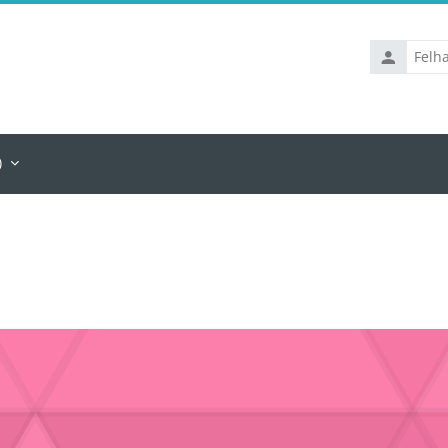
Felhasznál
‎