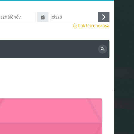
ónév
Jelszó
Belépés
Új fiók létrehozása
Kurzusok
keresése