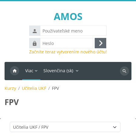
Preskočiť na hlavný obsah
AMOS
Používateľské
meno
Heslo
Prihlásiť
Začnite teraz vytvorením nového účtu!
sa
Viac
Slovenčina ‎(sk)‎
Vyhľada
kurzy
Kurzy
Učitelia UKF
FPV
FPV
Kategórie kurzov