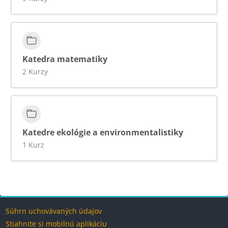
Katedra matematiky
2 Kurzy
Katedre ekológie a environmentalistiky
1 Kurz
Bloky
Bloky
Bloky
Bloky
Súhrn uchovávaných údajov
Stiahnite si mobilnú aplikáciu