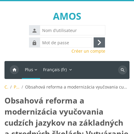
Passer au contenu principal
AMOS
Nom
d’utilisateur
Mot
Connexion
de
Créer un compte
passe
Plus
Français ‎(fr)‎
Recherc
des
Cours
Projekty KEGA
Obsahová reforma a modernizácia vyučovania cudzích jazykov na základných a stredných školách: Vytváranie podmienok pre efektívne uplatňovanie metodiky CLIL (KEGA 3/6308/08)
cours
Obsahová reforma a
modernizácia vyučovania
cudzích jazykov na základných
a stredných školách: Vytváranie