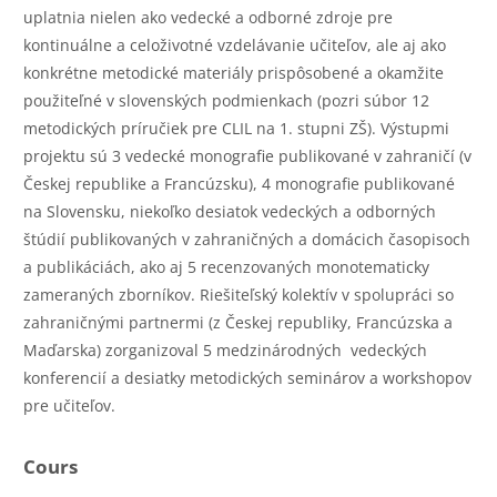
uplatnia nielen ako vedecké a odborné zdroje pre
kontinuálne a celoživotné vzdelávanie učiteľov, ale aj ako
konkrétne metodické materiály prispôsobené a okamžite
použiteľné v slovenských podmienkach (pozri súbor 12
metodických príručiek pre CLIL na 1. stupni ZŠ). Výstupmi
projektu sú 3 vedecké monografie publikované v zahraničí (v
Českej republike a Francúzsku), 4 monografie publikované
na Slovensku, niekoľko desiatok vedeckých a odborných
štúdií publikovaných v zahraničných a domácich časopisoch
a publikáciách, ako aj 5 recenzovaných monotematicky
zameraných zborníkov. Riešiteľský kolektív v spolupráci so
zahraničnými partnermi (z Českej republiky, Francúzska a
Maďarska) zorganizoval 5 medzinárodných vedeckých
konferencií a desiatky metodických seminárov a workshopov
pre učiteľov.
Cours