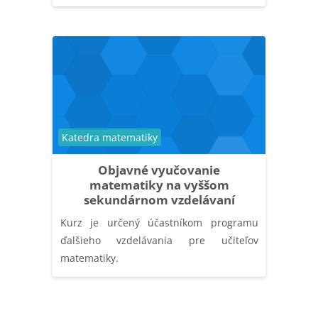
Kurzuskategória
Katedra matematiky
Objavné vyučovanie
matematiky na vyššom
sekundárnom vzdelávaní
Kurz je určený účastníkom programu
ďalšieho vzdelávania pre učiteľov
matematiky.