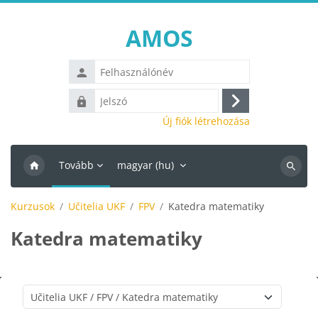
Tovább a fő tartalomhoz
AMOS
Felhasználónév
Jelszó
Belépés
Új fiók létrehozása
Tovább
magyar ‎(hu)‎
Kurzus
keresés
Kurzusok
Učitelia UKF
FPV
Katedra matematiky
Katedra matematiky
Kurzuskategóriák